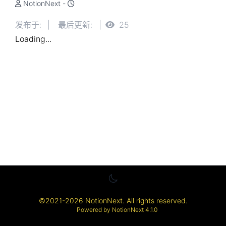
NotionNext
-
分类
发布于
:
|
最后更新
:
|
25
Loading...
标签
©
2021-2026
NotionNext
. All rights reserved.
Powered by
NotionNext
4.1.0